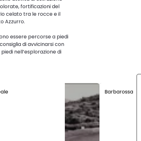
lorate, fortificazioni del
io celato tra le rocce e il
to Azzurro.
ono essere percorse a piedi
onsiglia di avvicinarsi con
piedi nell’esplorazione di
ale
Barbarossa
4
1
2
3
5
6
7
8
9