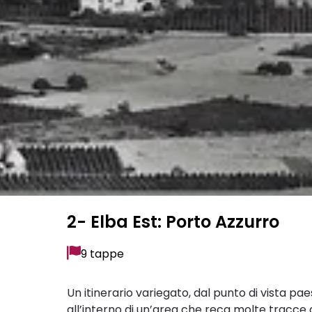
2- Elba Est: Porto Azzurro
9 tappe
Un itinerario variegato, dal punto di vista pae
all’interno di un’area che reca molte tracce d