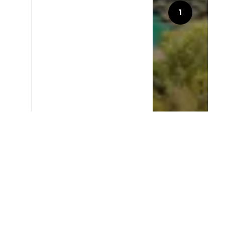
1
Comincia il percorso